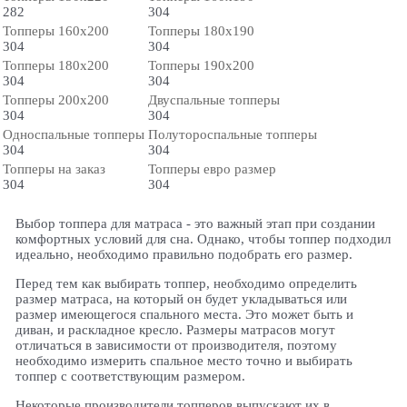
282
304
Топперы 160х200
Топперы 180х190
304
304
Топперы 180х200
Топперы 190х200
304
304
Топперы 200х200
Двуспальные топперы
304
304
Односпальные топперы
Полутороспальные топперы
304
304
Топперы на заказ
Топперы евро размер
304
304
Выбор топпера для матраса - это важный этап при создании
комфортных условий для сна. Однако, чтобы топпер подходил
идеально, необходимо правильно подобрать его размер.
Перед тем как выбирать топпер, необходимо определить
размер матраса, на который он будет укладываться или
размер имеющегося спального места. Это может быть и
диван, и раскладное кресло. Размеры матрасов могут
отличаться в зависимости от производителя, поэтому
необходимо измерить спальное место точно и выбирать
топпер с соответствующим размером.
Некоторые производители топперов выпускают их в