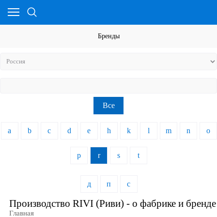
Бренды
Все
a
b
c
d
e
h
k
l
m
n
o
p
r
s
t
д
п
с
Производство RIVI (Риви) - о фабрике и бренде
Главная