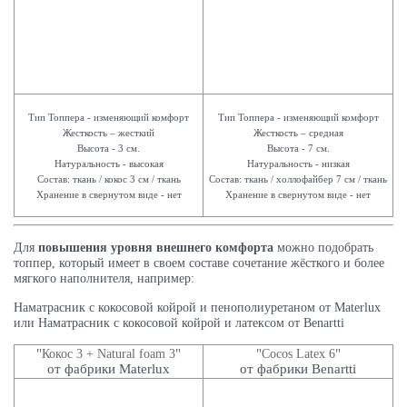
Тип Топпера - изменяющий комфорт
Тип Топпера - изменяющий комфорт
Жесткость – жесткий
Жесткость – средная
Высота - 3 см.
Высота - 7 см.
Натуральность - высокая
Натуральность - низкая
Состав: ткань / кокос 3 см / ткань
Состав: ткань / холлофайбер 7 см / ткань
Хранение в свернутом виде - нет
Хранение в свернутом виде - нет
Для
повышения уровня внешнего комфорта
можно подобрать
топпер, который имеет в своем составе сочетание жёсткого и более
мягкого наполнителя, например:
Наматрасник с кокосовой койрой и пенополиуретаном от
Materlux
или
Наматрасник с кокосовой койрой и латексом от Benartti
"
"
"
"
Кокос 3 + Natural foam 3
Cocos Latex 6
от фабрики Materlux
от фабрики Benartti