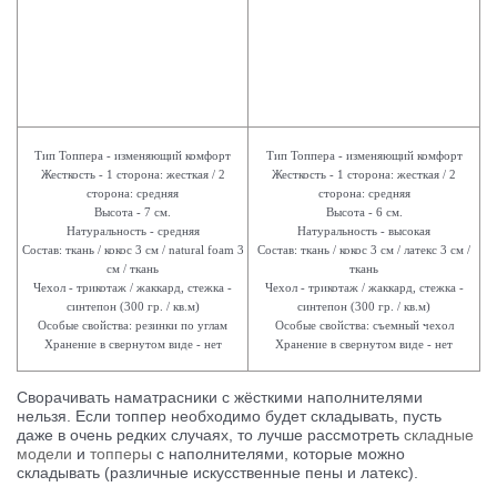
Тип Топпера - изменяющий комфорт
Тип Топпера - изменяющий комфорт
Жесткость - 1 сторона: жесткая / 2
Жесткость - 1 сторона: жесткая / 2
сторона: средняя
сторона: средняя
Высота - 7 см.
Высота - 6 см.
Натуральность - средняя
Натуральность - высокая
Состав: ткань / кокос 3 см / natural foam 3
Состав: ткань / кокос 3 см / латекс 3 см /
см / ткань
ткань
Чехол - трикотаж / жаккард, стежка -
Чехол - трикотаж / жаккард, стежка -
синтепон (300 гр. / кв.м)
синтепон (300 гр. / кв.м)
Особые свойства: резинки по углам
Особые свойства: съемный чехол
Хранение в свернутом виде - нет
Хранение в свернутом виде - нет
Сворачивать наматрасники с жёсткими наполнителями
нельзя. Если топпер необходимо будет складывать, пусть
даже в очень редких случаях, то лучше рассмотреть
складные
модели
и
топперы
с наполнителями, которые можно
складывать (различные искусственные пены и латекс).