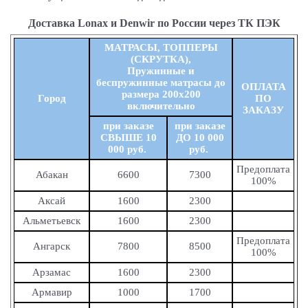
Доставка Lonax и Denwir по России через ТК ПЭК
МАТРАСЫ, ТОППЕРЫ
(СКРУТКА),
Пружинные и
беспружинные матрасы до
ОПЛАТА
размера 200х200
Город
ПО
включительно
ЗАКАЗУ
при заказе
при заказе
СВЫШЕ 10
ДО 10 000
000 руб.
руб.
Предоплата
Абакан
6600
7300
100%
Аксай
1600
2300
Альметьевск
1600
2300
Предоплата
Ангарск
7800
8500
100%
Арзамас
1600
2300
Армавир
1000
1700