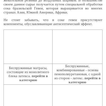
жевательной резинки до воздушных шариков. В большинстве
своем данное сырье получается путем специальной обработки
сока бразильской Гевеи, которая выращивается во многих
странах Азии, Южной Америки, Африки.
Не стоит забывать, что в соке гевеи присутствуют
компоненты, обуславливающие антисептический эффект.
Беспружинные,
Беспружинные матрасы,
комбинированные - основа
состоящие из монолитного
пенополиуретановая, с одной
блока латекса.
перейти в
из сторон - латекс.
перейти в
категорию
категорию