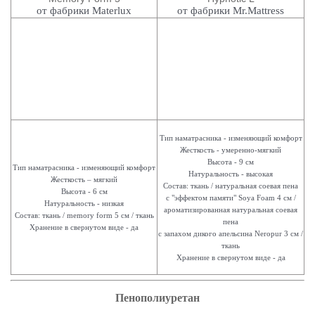
от фабрики Materlux
от фабрики Mr.Mattress
Тип наматрасника - изменяющий комфорт
Жесткость - умеренно-мягкий
Высота - 9 см
Тип наматрасника - изменяющий комфорт
Натуральность - высокая
Жесткость – мягкий
Состав: ткань / натуральная соевая пена
Высота - 6 см
с "эффектом памяти" Soya Foam 4 см /
Натуральность - низкая
ароматизированная натуральная соевая
Состав: ткань / memory form 5 см / ткань
пена
Хранение в свернутом виде - да
с запахом дикого апельсина Neropur 3 см /
ткань
Хранение в свернутом виде - да
Пенополиуретан