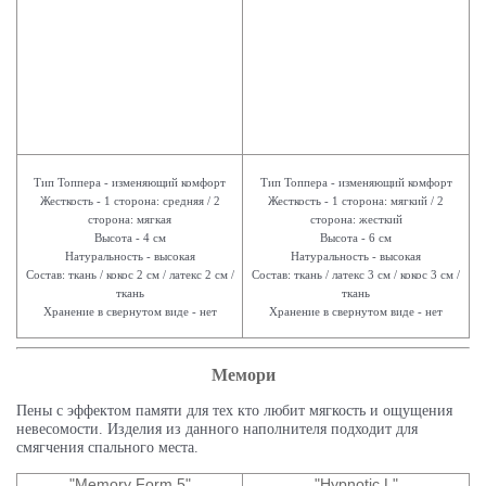
Тип Топпера - изменяющий комфорт
Тип Топпера - изменяющий комфорт
Жесткость - 1 сторона: средняя / 2
Жесткость - 1 сторона: мягкий / 2
сторона: мягкая
сторона: жесткий
Высота - 4 см
Высота - 6 см
Натуральность - высокая
Натуральность - высокая
Состав: ткань / кокос 2 см / латекс 2 см /
Состав: ткань / латекс 3 см / кокос 3 см /
ткань
ткань
Хранение в свернутом виде - нет
Хранение в свернутом виде - нет
Мемори
Пены с эффектом памяти для тех кто любит мягкость и ощущения
невесомости. Изделия из данного наполнителя подходит для
смягчения спального места.
"Memory Form 5"
"Hypnotic L"