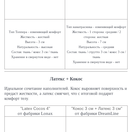
Тип наматрасника - изменяющий комфорт
Тип Топпера - изменяющий комфорт
Жесткость - 1 сторона: средняя / 2
Жесткость - жесткий
сторона: жесткая
Высота - 3 см
Высота - 7 см
Натуральность - высокая
Натуральность - средняя
Состав: ткань / кокос 3 см / ткань
Состав: ткань / струтто 3 см / кокос 3 см /
Хранение в свернутом виде - нет
ткань
Хранение в свернутом виде - нет
Латекс + Кокос
Идеальное сочетание наполнителей. Кокос выровняет поверхность и
предаст жесткости, а латекс смягчит, что с итоговой подарит
комфорт телу.
"Latex Cocos 4"
"Кокос 3 см + Латекс 3 см"
от фабрики Lonax
от фабрики DreamLine