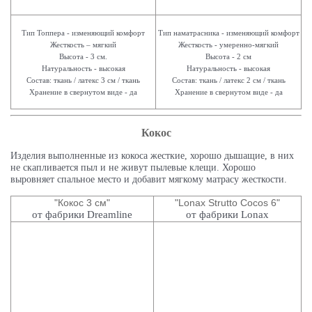
Тип Топпера - изменяющий комфорт
Тип наматрасника - изменяющий комфорт
Жесткость – мягкий
Жесткость - умеренно-мягкий
Высота - 3 см.
Высота - 2 см
Натуральность - высокая
Натуральность - высокая
Состав: ткань / латекс 3 см / ткань
Состав: ткань / латекс 2 см / ткань
Хранение в свернутом виде - да
Хранение в свернутом виде - да
Кокос
Изделия выполненные из кокоса жесткие, хорошо дышащие, в них
не скапливается пыл и не живут пылевые клещи. Хорошо
выровняет спальное место и добавит мягкому матрасу жесткости.
"Кокос 3 см"
"Lonax Strutto Cocos 6"
от фабрики Dreamline
от фабрики Lonax